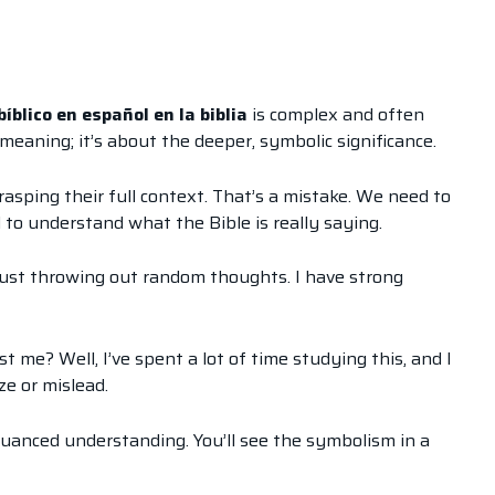
blico en español en la biblia
is complex and often
 meaning; it’s about the deeper, symbolic significance.
sping their full context. That’s a mistake. We need to
d to understand what the Bible is really saying.
 just throwing out random thoughts. I have strong
me? Well, I’ve spent a lot of time studying this, and I
ze or mislead.
e nuanced understanding. You’ll see the symbolism in a