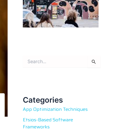
S
e
a
r
c
h
f
Categories
o
App Optimization Techniques
r
:
Etsios-Based Software
Frameworks